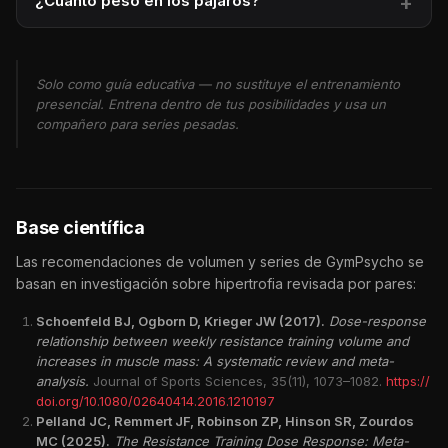
¿Cuánto peso en los pájaros?
Solo como guía educativa — no sustituye el entrenamiento
presencial. Entrena dentro de tus posibilidades y usa un
compañero para series pesadas.
Base científica
Las recomendaciones de volumen y series de GymPsycho se
basan en investigación sobre hipertrofia revisada por pares:
Schoenfeld BJ, Ogborn D, Krieger JW (2017).
Dose-response
relationship between weekly resistance training volume and
increases in muscle mass: A systematic review and meta-
analysis.
Journal of Sports Sciences, 35(11), 1073–1082.
https://
doi.org/10.1080/02640414.2016.1210197
Pelland JC, Remmert JF, Robinson ZP, Hinson SR, Zourdos
MC (2025).
The Resistance Training Dose Response: Meta-