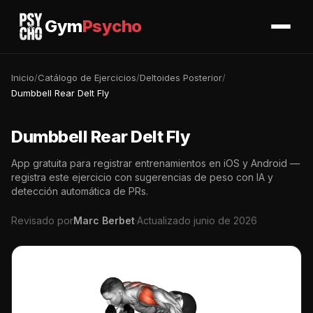
Gym
Psycho
Inicio
/
Catálogo de Ejercicios
/
Deltoides Posterior
/
Dumbbell Rear Delt Fly
Dumbbell Rear Delt Fly
App gratuita para registrar entrenamientos en iOS y Android —
registra este ejercicio con sugerencias de peso con IA y
detección automática de PRs.
Revisado por
Marc Berbet
·
Actualizado junio de 2026