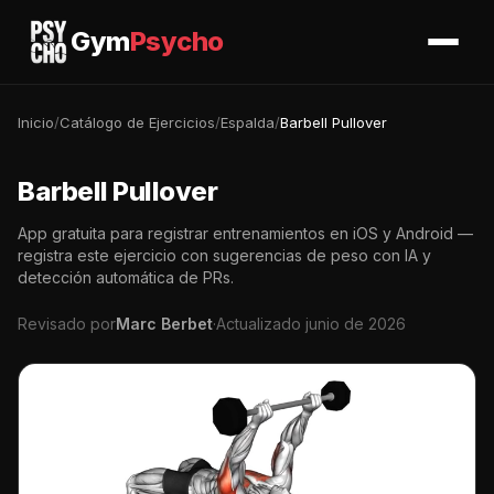
Gym
Psycho
Inicio
/
Catálogo de Ejercicios
/
Espalda
/
Barbell Pullover
Barbell Pullover
App gratuita para registrar entrenamientos en iOS y Android —
registra este ejercicio con sugerencias de peso con IA y
detección automática de PRs.
Revisado por
Marc Berbet
·
Actualizado junio de 2026