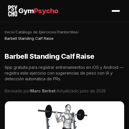
Gym
Psycho
Inicio
/
Catálogo de Ejercicios
/
Pantorrillas
/
Barbell Standing Calf Raise
Barbell Standing Calf Raise
App gratuita para registrar entrenamientos en iOS y Android —
registra este ejercicio con sugerencias de peso con IA y
detección automática de PRs.
Revisado por
Marc Berbet
·
Actualizado junio de 2026