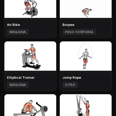
Air Bike
Burpee
MÁQUINA
PESO CORPORAL
Elliptical Trainer
Jump Rope
MÁQUINA
OTRO