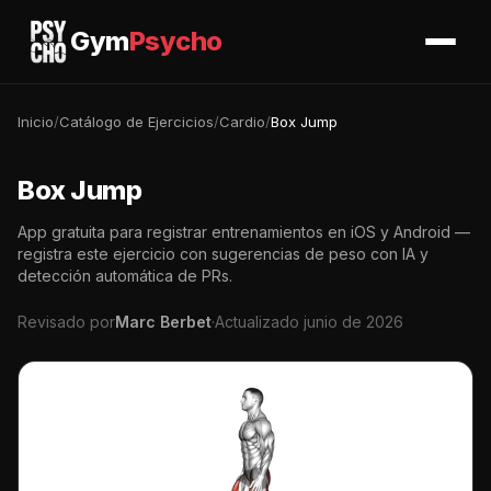
Gym
Psycho
Inicio
/
Catálogo de Ejercicios
/
Cardio
/
Box Jump
Box Jump
App gratuita para registrar entrenamientos en iOS y Android —
registra este ejercicio con sugerencias de peso con IA y
detección automática de PRs.
Revisado por
Marc Berbet
·
Actualizado junio de 2026