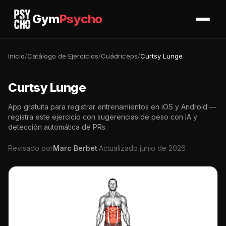
Gym
Psycho
Inicio
/
Catálogo de Ejercicios
/
Cuádriceps
/
Curtsy Lunge
Curtsy Lunge
App gratuita para registrar entrenamientos en iOS y Android —
registra este ejercicio con sugerencias de peso con IA y
detección automática de PRs.
Revisado por
Marc Berbet
·
Actualizado junio de 2026