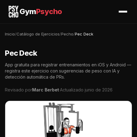
Gym
Psycho
Inicio
/
Catálogo de Ejercicios
/
Pecho
/
Pec Deck
Pec Deck
App gratuita para registrar entrenamientos en iOS y Android —
registra este ejercicio con sugerencias de peso con IA y
detección automática de PRs.
Revisado por
Marc Berbet
·
Actualizado junio de 2026