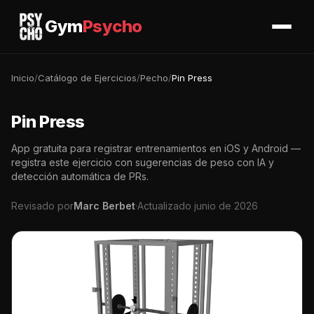
Gym
Psycho
Inicio
/
Catálogo de Ejercicios
/
Pecho
/
Pin Press
Pin Press
App gratuita para registrar entrenamientos en iOS y Android —
registra este ejercicio con sugerencias de peso con IA y
detección automática de PRs.
Revisado por
Marc Berbet
·
Actualizado junio de 2026