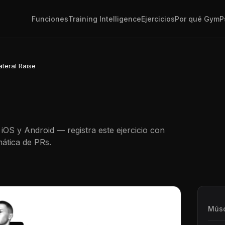
Funciones
Training Intelligence
Ejercicios
Por qué GymP
ateral Raise
iOS y Android — registra este ejercicio con
ática de PRs.
Músc