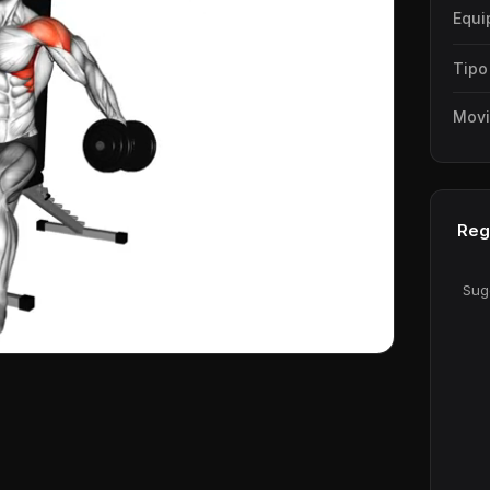
Equi
Tipo
Movi
Regi
Sug