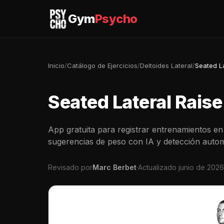
Gym
Psycho
Inicio
/
Catálogo de Ejercicios
/
Deltoides Lateral
/
Seated L
Seated Lateral Raise
App gratuita para registrar entrenamientos en 
sugerencias de peso con IA y detección autom
Revisado por
Marc Berbet
·
Actualizado junio de 2026