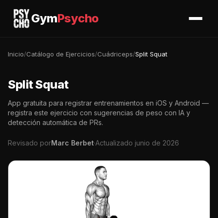
Gym
Psycho
Inicio
/
Catálogo de Ejercicios
/
Cuádriceps
/
Split Squat
Split Squat
App gratuita para registrar entrenamientos en iOS y Android —
registra este ejercicio con sugerencias de peso con IA y
detección automática de PRs.
Revisado por
Marc Berbet
·
Actualizado junio de 2026