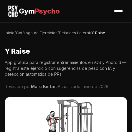
Gym
Psycho
Inicio
/
Catálogo de Ejercicios
/
Deltoides Lateral
/
Y Raise
Y Raise
App gratuita para registrar entrenamientos en iOS y Android —
registra este ejercicio con sugerencias de peso con IA y
detección automática de PRs.
Revisado por
Marc Berbet
·
Actualizado junio de 2026