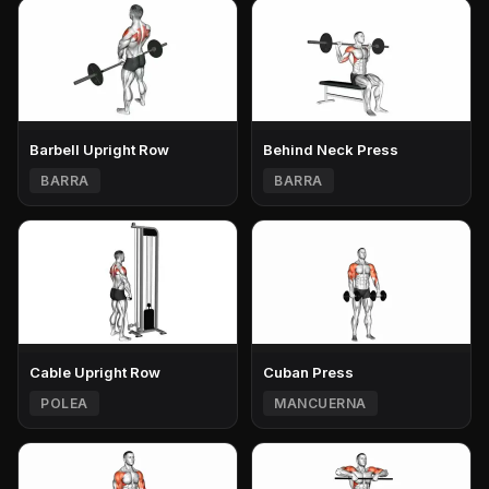
Barbell Upright Row
Behind Neck Press
BARRA
BARRA
Cable Upright Row
Cuban Press
POLEA
MANCUERNA