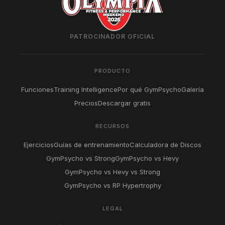
PATROCINADOR OFICIAL
PRODUCTO
Funciones
Training Intelligence
Por qué GymPsycho
Galería
Precios
Descargar gratis
RECURSOS
Ejercicios
Guías de entrenamiento
Calculadora de Discos
GymPsycho vs Strong
GymPsycho vs Hevy
GymPsycho vs Hevy vs Strong
GymPsycho vs RP Hypertrophy
LEGAL