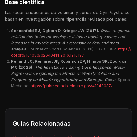
Base científica
Las recomendaciones de volumen y series de GymPsycho se
basan en investigación sobre hipertrofia revisada por pares:
Schoenfeld BJ, Ogborn D, Krieger JW (2017).
Dose-response
relationship between weekly resistance training volume and
increases in muscle mass: A systematic review and meta-
analysis.
Journal of Sports Sciences, 35(11), 1073–1082.
https://
doi.org/10.1080/02640414.2016.1210197
Pelland JC, Remmert JF, Robinson ZP, Hinson SR, Zourdos
MC (2025).
The Resistance Training Dose Response: Meta-
Regressions Exploring the Effects of Weekly Volume and
Frequency on Muscle Hypertrophy and Strength Gains.
Sports
Medicine.
https://pubmed.ncbi.nlm.nih.gov/41343037/
Guías Relacionadas