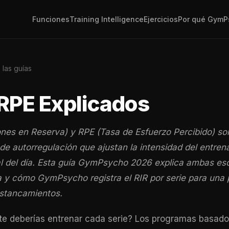
Funciones
Training Intelligence
Ejercicios
Por qué GymP
 las guías
 RPE Explicados
ones en Reserva) y RPE (Tasa de Esfuerzo Percibido) so
de autorregulación que ajustan la intensidad del entren
l del día. Esta guía GymPsycho 2026 explica ambas es
 y cómo GymPsycho registra el RIR por serie para una
estancamientos.
te deberías entrenar cada serie? Los programas basad