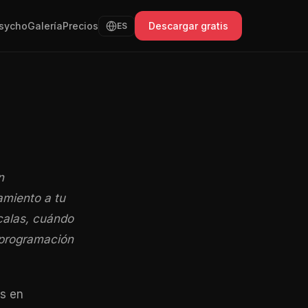
sycho
Galería
Precios
Descargar gratis
ES
n
amiento a tu
calas, cuándo
 programación
os en