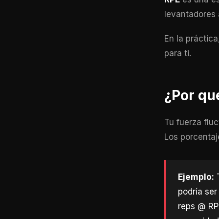
levantadores 
En la práctic
para ti.
¿Por qu
Tu fuerza flu
Los porcentaj
Ejemplo:
T
podría ser
reps @ RPE