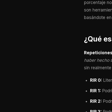
porcentaje no 
son herramie
basándote en 
¿Qué es
Repeticiones
haber hecho
a
sin realmente 
RIR 0:
Liter
RIR 1:
Podrí
RIR 2:
Podr
RIR 3:
Podr