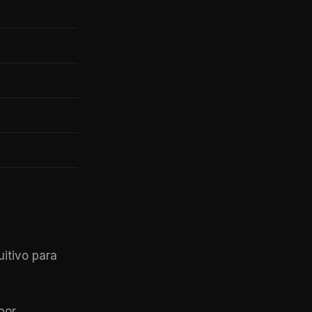
itivo para
por