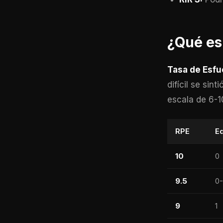
¿Qué es
Tasa de Esfu
difícil se sin
escala de 6-1
RPE
Eq
10
0
9.5
0-
9
1