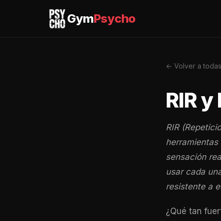
Gym
Psycho
← Volver a todas
RIR y
RIR (Repetici
herramientas 
sensación rea
usar cada una
resistente a 
¿Qué tan fuer