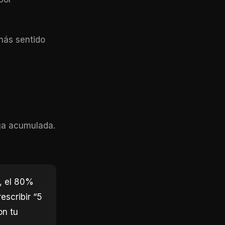
 más sentido
iga acumulada.
, el 80%
escribir “5
on tu