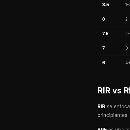
8.5
1-
8
2
7.5
2-
7
3
6
4
RIR vs R
RIR
se enfoca 
principiantes
RPE
es una es