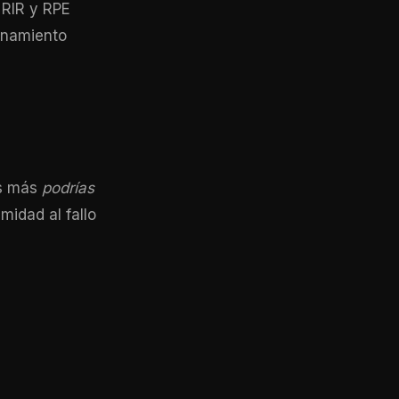
 RIR y RPE
enamiento
es más
podrías
midad al fallo