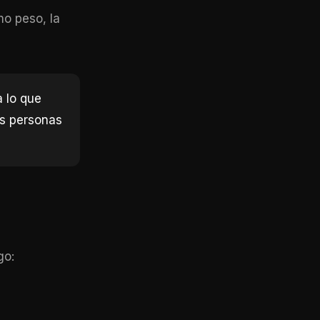
o peso, la
 lo que
as personas
go: