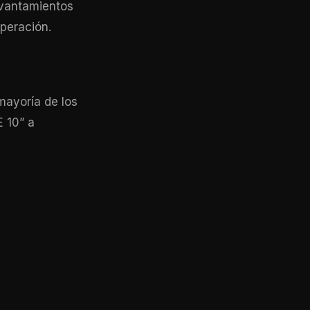
vantamientos
uperación.
mayoría de los
 10” a