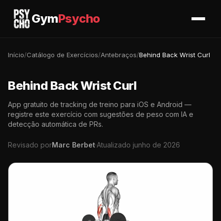
Gym
Psycho
Início
/
Catálogo de Exercícios
/
Antebraços
/
Behind Back Wrist Curl
Behind Back Wrist Curl
App gratuito de tracking de treino para iOS e Android —
registre este exercício com sugestões de peso com IA e
detecção automática de PRs.
Revisado por
Marc Berbet
·
Atualizado junho de 2026