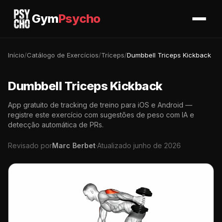
Gym
Psycho
Início
/
Catálogo de Exercícios
/
Tríceps
/
Dumbbell Triceps Kickback
Dumbbell Triceps Kickback
App gratuito de tracking de treino para iOS e Android —
registre este exercício com sugestões de peso com IA e
detecção automática de PRs.
Revisado por
Marc Berbet
·
Atualizado junho de 2026