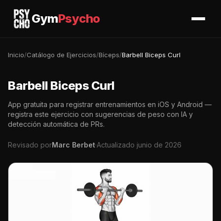
Gym
Psycho
Inicio
/
Catálogo de Ejercicios
/
Bíceps
/
Barbell Biceps Curl
Barbell Biceps Curl
App gratuita para registrar entrenamientos en iOS y Android —
registra este ejercicio con sugerencias de peso con IA y
detección automática de PRs.
Revisado por
Marc Berbet
·
Actualizado junio de 2026