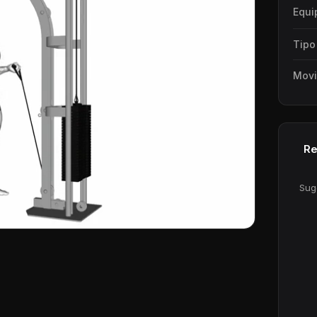
Equi
Tipo
Movi
Re
Sug