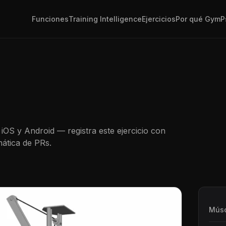
Funciones
Training Intelligence
Ejercicios
Por qué GymP
iOS y Android — registra este ejercicio con
ática de PRs.
Músc