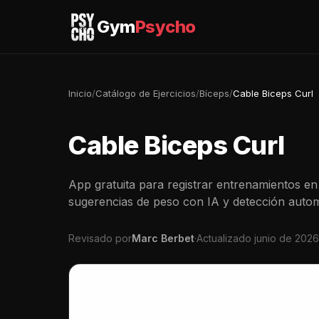
Gym
Psycho
Inicio
/
Catálogo de Ejercicios
/
Bíceps
/
Cable Biceps Curl
Cable Biceps Curl
App gratuita para registrar entrenamientos en 
sugerencias de peso con IA y detección autom
Revisado por
Marc Berbet
·
Actualizado junio de 2026