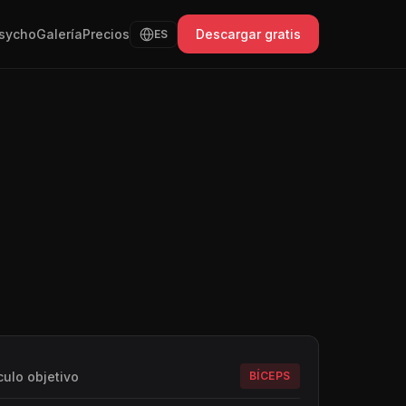
sycho
Galería
Precios
Descargar gratis
ES
ulo objetivo
BÍCEPS