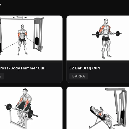
o
Cross-Body Hammer Curl
EZ Bar Drag Curl
A
BARRA