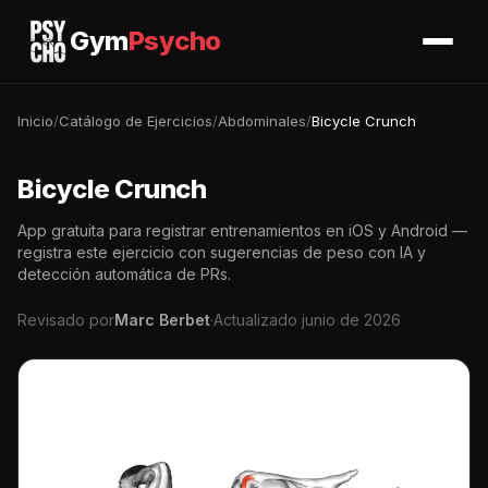
Gym
Psycho
Inicio
/
Catálogo de Ejercicios
/
Abdominales
/
Bicycle Crunch
Bicycle Crunch
App gratuita para registrar entrenamientos en iOS y Android —
registra este ejercicio con sugerencias de peso con IA y
detección automática de PRs.
Revisado por
Marc Berbet
·
Actualizado junio de 2026