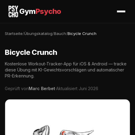
Gym
Psycho
Startseite
/
Übungskatalog
/
Bauch
/
Bicycle Crunch
Bicycle Crunch
Kostenlose Workout-Tracker-App für iOS & Android — tracke
diese Übung mit KI-Gewichtsvorschlägen und automatischer
PR-Erkennung.
Geprüft von
Marc Berbet
·
Aktualisiert Juni 2026