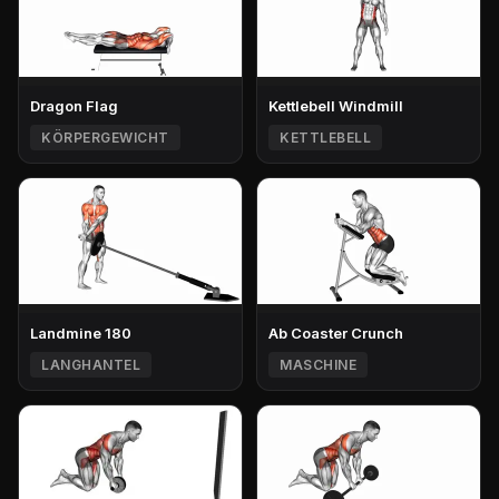
Dragon Flag
Kettlebell Windmill
KÖRPERGEWICHT
KETTLEBELL
Landmine 180
Ab Coaster Crunch
LANGHANTEL
MASCHINE