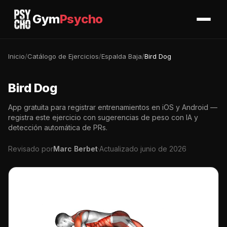
Gym
Psycho
Inicio
/
Catálogo de Ejercicios
/
Espalda Baja
/
Bird Dog
Bird Dog
App gratuita para registrar entrenamientos en iOS y Android —
registra este ejercicio con sugerencias de peso con IA y
detección automática de PRs.
Revisado por
Marc Berbet
·
Actualizado junio de 2026