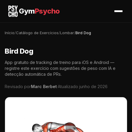
Gym
Psycho
Início
/
Catálogo de Exercícios
/
Lombar
/
Bird Dog
Bird Dog
App gratuito de tracking de treino para iOS e Android —
registre este exercício com sugestões de peso com IA e
detecção automática de PRs.
Revisado por
Marc Berbet
·
Atualizado junho de 2026