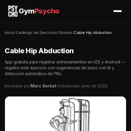
Gym
Psycho
Inicio
/
Catálogo de Ejercicios
/
Glúteos
/
Cable Hip Abduction
Cable Hip Abduction
App gratuita para registrar entrenamientos en iOS y Android —
registra este ejercicio con sugerencias de peso con IA y
detección automática de PRs.
Revisado por
Marc Berbet
·
Actualizado junio de 2026