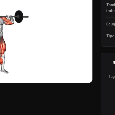
Tam
trab
Equi
Tipo
R
Sug