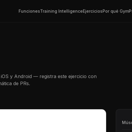
Funciones
Training Intelligence
Ejercicios
Por qué GymP
iOS y Android — registra este ejercicio con
ática de PRs.
Músc