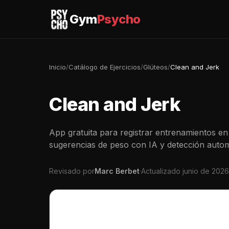
Gym
Psycho
Inicio
/
Catálogo de Ejercicios
/
Glúteos
/
Clean and Jerk
Clean and Jerk
App gratuita para registrar entrenamientos en 
sugerencias de peso con IA y detección autom
Revisado por
Marc Berbet
·
Actualizado junio de 2026