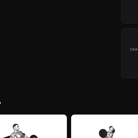
Usa
o