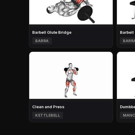
Barbell Glute Bridge
Barbell
BARRA
BARR
Clean and Press
Dumbbel
KETTLEBELL
MANC