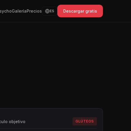
sycho
Galería
Precios
Descargar gratis
ES
ulo objetivo
GLÚTEOS