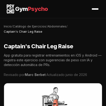
Gym
Psycho
Inicio
/
Catálogo de Ejercicios
/
Abdominales
/
Captain's Chair Leg Raise
Captain's Chair Leg Raise
App gratuita para registrar entrenamientos en iOS y Android —
registra este ejercicio con sugerencias de peso con IA y
detección automática de PRs.
Revisado por
Marc Berbet
·
Actualizado junio de 2026