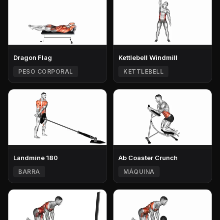
Dragon Flag
Kettlebell Windmill
PESO CORPORAL
KETTLEBELL
Landmine 180
Ab Coaster Crunch
BARRA
MÁQUINA