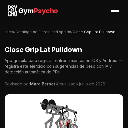
Gym
Psycho
Inicio
/
Catálogo de Ejercicios
/
Espalda
/
Close Grip Lat Pulldown
Close Grip Lat Pulldown
App gratuita para registrar entrenamientos en iOS y Android —
registra este ejercicio con sugerencias de peso con IA y
detección automática de PRs.
Revisado por
Marc Berbet
·
Actualizado junio de 2026