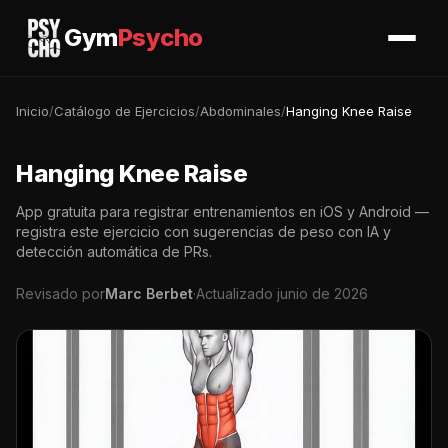
Gym
Psycho
Inicio
/
Catálogo de Ejercicios
/
Abdominales
/
Hanging Knee Raise
Hanging Knee Raise
App gratuita para registrar entrenamientos en iOS y Android —
registra este ejercicio con sugerencias de peso con IA y
detección automática de PRs.
Revisado por
Marc Berbet
·
Actualizado junio de 2026