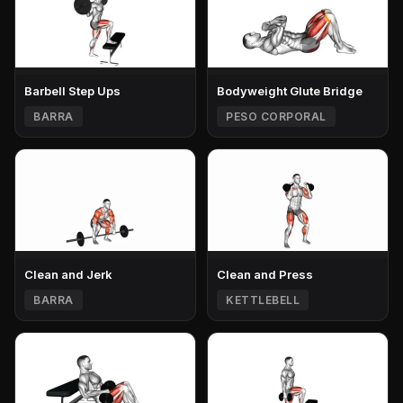
Barbell Step Ups
Bodyweight Glute Bridge
BARRA
PESO CORPORAL
Clean and Jerk
Clean and Press
BARRA
KETTLEBELL