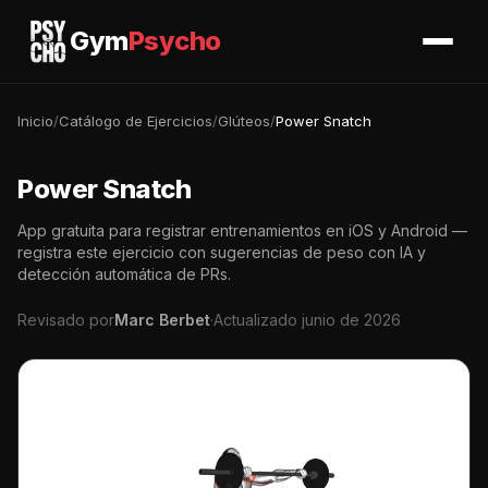
Gym
Psycho
Inicio
/
Catálogo de Ejercicios
/
Glúteos
/
Power Snatch
Power Snatch
App gratuita para registrar entrenamientos en iOS y Android —
registra este ejercicio con sugerencias de peso con IA y
detección automática de PRs.
Revisado por
Marc Berbet
·
Actualizado junio de 2026