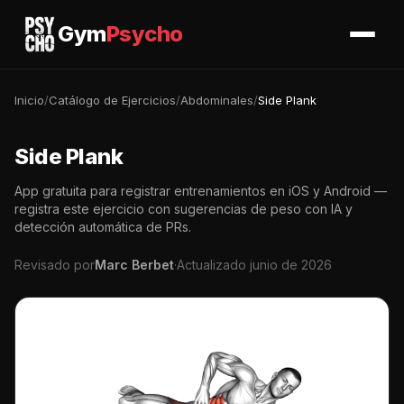
Gym
Psycho
Inicio
/
Catálogo de Ejercicios
/
Abdominales
/
Side Plank
Side Plank
App gratuita para registrar entrenamientos en iOS y Android —
registra este ejercicio con sugerencias de peso con IA y
detección automática de PRs.
Revisado por
Marc Berbet
·
Actualizado junio de 2026