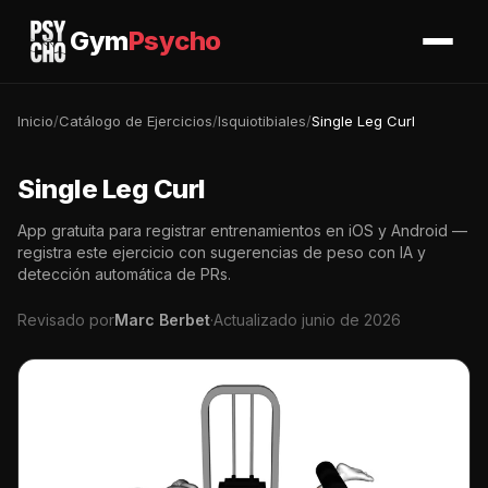
Gym
Psycho
Inicio
/
Catálogo de Ejercicios
/
Isquiotibiales
/
Single Leg Curl
Single Leg Curl
App gratuita para registrar entrenamientos en iOS y Android —
registra este ejercicio con sugerencias de peso con IA y
detección automática de PRs.
Revisado por
Marc Berbet
·
Actualizado junio de 2026