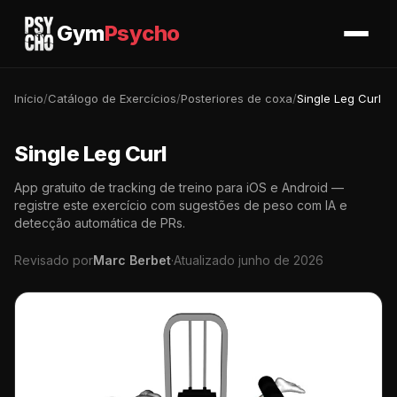
Gym
Psycho
Início
/
Catálogo de Exercícios
/
Posteriores de coxa
/
Single Leg Curl
Single Leg Curl
App gratuito de tracking de treino para iOS e Android —
registre este exercício com sugestões de peso com IA e
detecção automática de PRs.
Revisado por
Marc Berbet
·
Atualizado junho de 2026