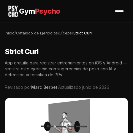
Gym
Psycho
Inicio
/
Catálogo de Ejercicios
/
Bíceps
/
Strict Curl
Strict Curl
App gratuita para registrar entrenamientos en iOS y Android —
registra este ejercicio con sugerencias de peso con IA y
detección automática de PRs.
Revisado por
Marc Berbet
·
Actualizado junio de 2026