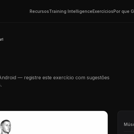
Recursos
Training Intelligence
Exercícios
Por que 
rl
 Android — registre este exercício com sugestões
.
Músc