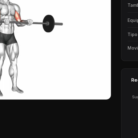
Tamb
Equi
Tipo
Mov
Re
Su