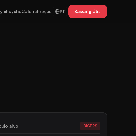
GymPsycho
Galeria
Preços
Baixar grátis
PT
ulo alvo
BÍCEPS