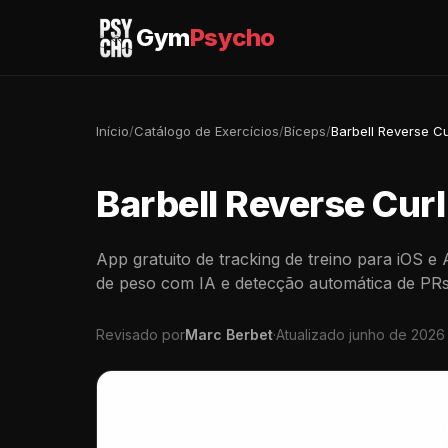
Gym
Psycho
Início
/
Catálogo de Exercícios
/
Bíceps
/
Barbell Reverse Cu
Barbell Reverse Curl
App gratuito de tracking de treino para iOS e
de peso com IA e detecção automática de PRs
Revisado por
Marc Berbet
·
Atualizado junho de 2026