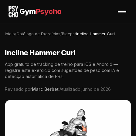
Gym
Psycho
Início
/
Catálogo de Exercícios
/
Bíceps
/
Incline Hammer Curl
Incline Hammer Curl
App gratuito de tracking de treino para iOS e Android —
registre este exercício com sugestões de peso com IA e
detecção automática de PRs.
Revisado por
Marc Berbet
·
Atualizado junho de 2026