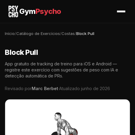
Gym
Psycho
Início
/
Catálogo de Exercícios
/
Costas
/
Block Pull
Block Pull
App gratuito de tracking de treino para iOS e Android —
registre este exercício com sugestões de peso com IA e
detecção automática de PRs.
Revisado por
Marc Berbet
·
Atualizado junho de 2026