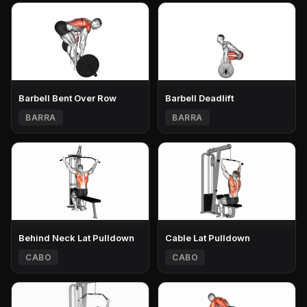
Barbell Bent Over Row
Barbell Deadlift
BARRA
BARRA
Behind Neck Lat Pulldown
Cable Lat Pulldown
CABO
CABO