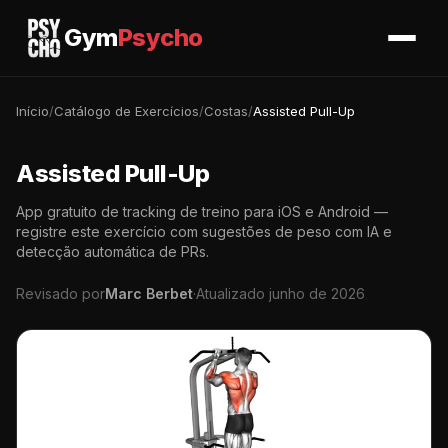
Gym
Psycho
Início
/
Catálogo de Exercícios
/
Costas
/
Assisted Pull-Up
Assisted Pull-Up
App gratuito de tracking de treino para iOS e Android —
registre este exercício com sugestões de peso com IA e
detecção automática de PRs.
Revisado por
Marc Berbet
·
Atualizado junho de 2026