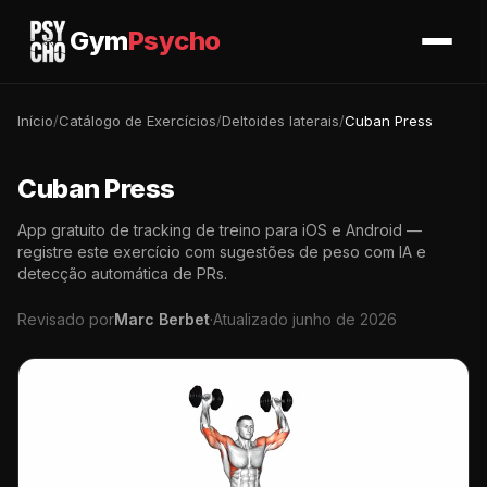
Gym
Psycho
Início
/
Catálogo de Exercícios
/
Deltoides laterais
/
Cuban Press
Cuban Press
App gratuito de tracking de treino para iOS e Android —
registre este exercício com sugestões de peso com IA e
detecção automática de PRs.
Revisado por
Marc Berbet
·
Atualizado junho de 2026