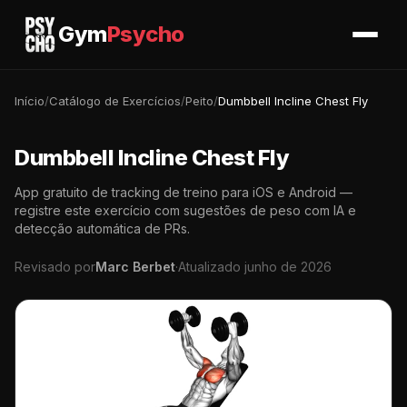
Gym
Psycho
Início
/
Catálogo de Exercícios
/
Peito
/
Dumbbell Incline Chest Fly
Dumbbell Incline Chest Fly
App gratuito de tracking de treino para iOS e Android —
registre este exercício com sugestões de peso com IA e
detecção automática de PRs.
Revisado por
Marc Berbet
·
Atualizado junho de 2026