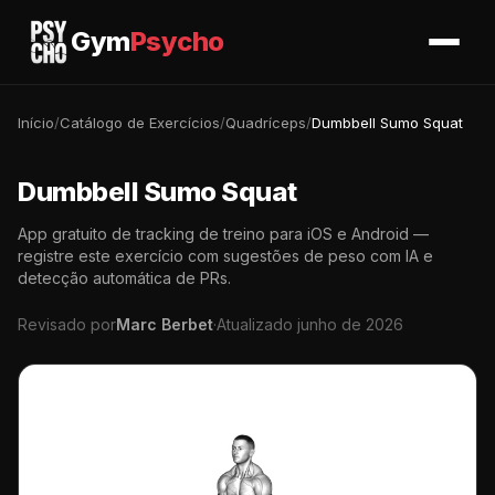
Gym
Psycho
Início
/
Catálogo de Exercícios
/
Quadríceps
/
Dumbbell Sumo Squat
Dumbbell Sumo Squat
App gratuito de tracking de treino para iOS e Android —
registre este exercício com sugestões de peso com IA e
detecção automática de PRs.
Revisado por
Marc Berbet
·
Atualizado junho de 2026