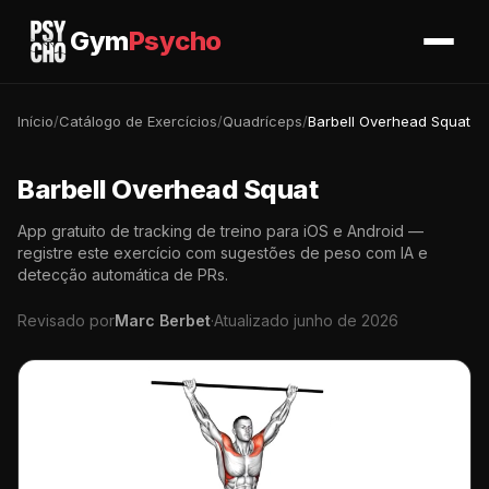
Gym
Psycho
Início
/
Catálogo de Exercícios
/
Quadríceps
/
Barbell Overhead Squat
Barbell Overhead Squat
App gratuito de tracking de treino para iOS e Android —
registre este exercício com sugestões de peso com IA e
detecção automática de PRs.
Revisado por
Marc Berbet
·
Atualizado junho de 2026