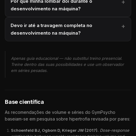
Por que minha lombar dói durante o
desenvolvimento na máquina?
Devo ir até a travagem completa no
desenvolvimento na máquina?
Apenas guia educacional — não substitui treino presencial.
Treine dentro das suas possibilidades e use um observador
em séries pesadas.
Base científica
As recomendações de volume e séries do GymPsycho
baseiam-se em pesquisa sobre hipertrofia revisada por pares:
Schoenfeld BJ, Ogborn D, Krieger JW (2017).
Dose-response