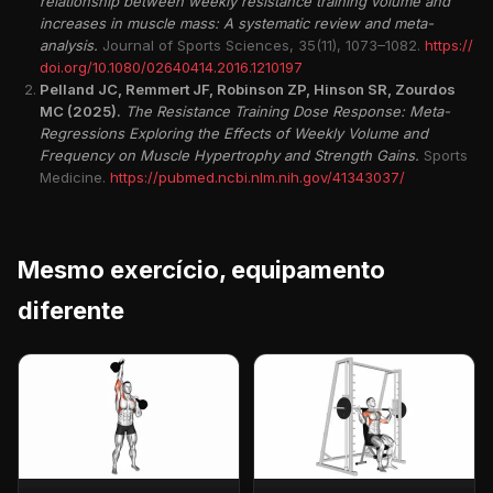
relationship between weekly resistance training volume and
increases in muscle mass: A systematic review and meta-
analysis.
Journal of Sports Sciences, 35(11), 1073–1082.
https://
doi.org/10.1080/02640414.2016.1210197
Pelland JC, Remmert JF, Robinson ZP, Hinson SR, Zourdos
MC (2025).
The Resistance Training Dose Response: Meta-
Regressions Exploring the Effects of Weekly Volume and
Frequency on Muscle Hypertrophy and Strength Gains.
Sports
Medicine.
https://pubmed.ncbi.nlm.nih.gov/41343037/
Mesmo exercício, equipamento
diferente