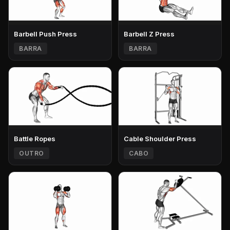
Barbell Push Press
Barbell Z Press
BARRA
BARRA
Battle Ropes
Cable Shoulder Press
OUTRO
CABO