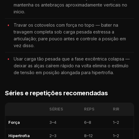
mantenha os antebraços aproximadamente verticais no
início.
Travar os cotovelos com força no topo — bater na
travagem completa sob carga pesada estressa a
articulação; pare pouco antes e controle a posição em
vez disso.
Usar carga tão pesada que a fase excêntrica colapsa —
deixar as alças caírem rápido na volta elimina o estímulo
de tensão em posição alongada para hipertrofia.
Séries e repetições recomendadas
SÉRIES
REPS
RIR
Força
3–4
6–8
1–2
Hipertrofia
2–3
8–12
1–2