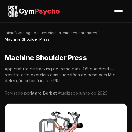
Gym
Psycho
Início
/
Catálogo de Exercícios
/
Deltoides anteriores
/
Machine Shoulder Press
Machine Shoulder Press
App gratuito de tracking de treino para iOS e Android —
registre este exercício com sugestões de peso com IA e
detecção automática de PRs.
Revisado por
Marc Berbet
·
Atualizado junho de 2026