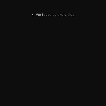
← Ver todos os exercícios