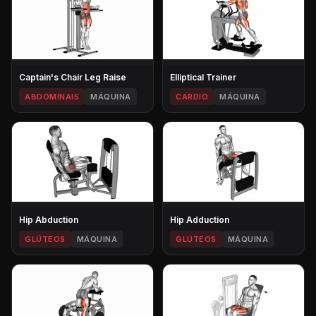
Captain's Chair Leg Raise
Elliptical Trainer
ABDOMINAIS
MÁQUINA
CARDIO
MÁQUINA
Hip Abduction
Hip Adduction
GLÚTEOS
MÁQUINA
GLÚTEOS
MÁQUINA