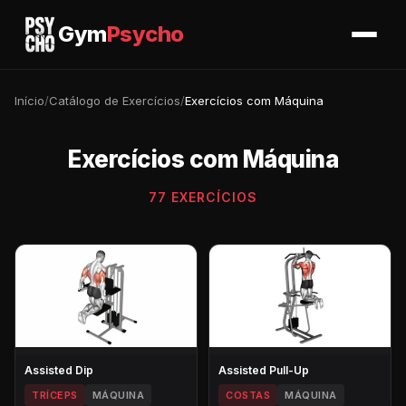
Gym
Psycho
Início
/
Catálogo de Exercícios
/
Exercícios com Máquina
Exercícios com Máquina
77 EXERCÍCIOS
Assisted Dip
Assisted Pull-Up
TRÍCEPS
MÁQUINA
COSTAS
MÁQUINA