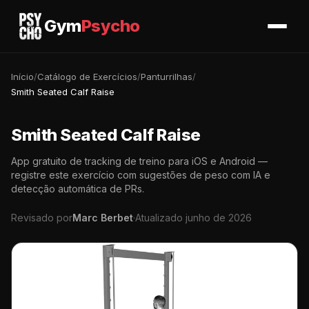
Gym
Psycho
Início
/
Catálogo de Exercícios
/
Panturrilhas
/
Smith Seated Calf Raise
Smith Seated Calf Raise
App gratuito de tracking de treino para iOS e Android —
registre este exercício com sugestões de peso com IA e
detecção automática de PRs.
Revisado por
Marc Berbet
·
Atualizado junho de 2026