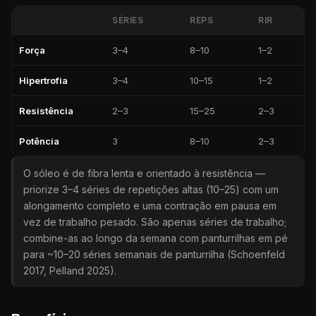
SÉRIES
REPS
RIR
Força
3–4
8–10
1–2
Hipertrofia
3–4
10–15
1–2
Resistência
2–3
15–25
2–3
Potência
3
8–10
2–3
O sóleo é de fibra lenta e orientado à resistência —
priorize 3–4 séries de repetições altas (10–25) com um
alongamento completo e uma contração em pausa em
vez de trabalho pesado. São apenas séries de trabalho;
combine-as ao longo da semana com panturrilhas em pé
para ~10–20 séries semanais de panturrilha (Schoenfeld
2017, Pelland 2025).