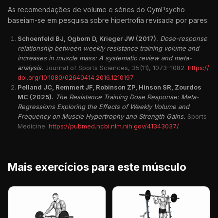
As recomendações de volume e séries do GymPsycho
baseiam-se em pesquisa sobre hipertrofia revisada por pares:
Schoenfeld BJ, Ogborn D, Krieger JW (2017).
Dose-response
relationship between weekly resistance training volume and
increases in muscle mass: A systematic review and meta-
analysis.
Journal of Sports Sciences, 35(11), 1073–1082.
https://
doi.org/10.1080/02640414.2016.1210197
Pelland JC, Remmert JF, Robinson ZP, Hinson SR, Zourdos
MC (2025).
The Resistance Training Dose Response: Meta-
Regressions Exploring the Effects of Weekly Volume and
Frequency on Muscle Hypertrophy and Strength Gains.
Sports
Medicine.
https://pubmed.ncbi.nlm.nih.gov/41343037/
Mais exercícios para este músculo