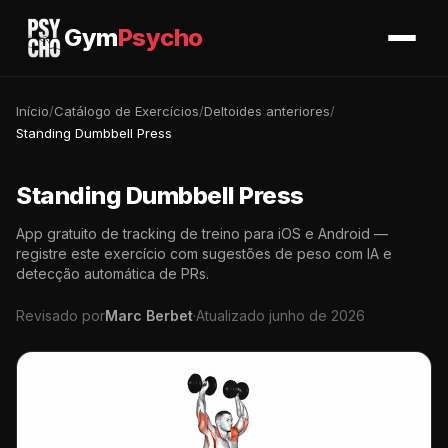
Gym
Psycho
Início
/
Catálogo de Exercícios
/
Deltoides anteriores
/
Standing Dumbbell Press
Standing Dumbbell Press
App gratuito de tracking de treino para iOS e Android —
registre este exercício com sugestões de peso com IA e
detecção automática de PRs.
Revisado por
Marc Berbet
·
Atualizado junho de 2026