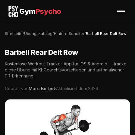
Gym
Psycho
Startseite
/
Übungskatalog
/
Hintere Schulter
/
Barbell Rear Delt Row
Barbell Rear Delt Row
Kostenlose Workout-Tracker-App für iOS & Android — tracke
diese Übung mit KI-Gewichtsvorschlägen und automatischer
PR-Erkennung.
Geprüft von
Marc Berbet
·
Aktualisiert Juni 2026