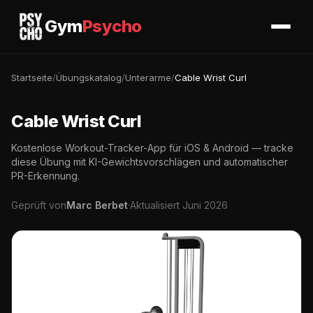
Gym
Psycho
Startseite
/
Übungskatalog
/
Unterarme
/
Cable Wrist Curl
Cable Wrist Curl
Kostenlose Workout-Tracker-App für iOS & Android — tracke
diese Übung mit KI-Gewichtsvorschlägen und automatischer
PR-Erkennung.
Geprüft von
Marc Berbet
·
Aktualisiert Juni 2026