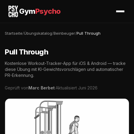
Gym
Psycho
Startseite
/
Übungskatalog
/
Beinbeuger
/
Pull Through
Pull Through
Kostenlose Workout-Tracker-App für iOS & Android — tracke
diese Übung mit KI-Gewichtsvorschlägen und automatischer
PR-Erkennung.
Geprüft von
Marc Berbet
·
Aktualisiert Juni 2026