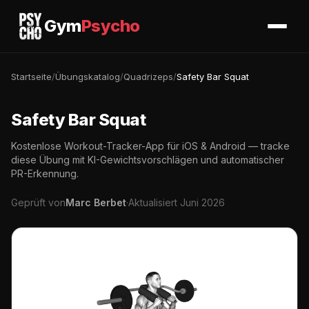
Gym
Psycho
Startseite
/
Übungskatalog
/
Quadrizeps
/
Safety Bar Squat
Safety Bar Squat
Kostenlose Workout-Tracker-App für iOS & Android — tracke
diese Übung mit KI-Gewichtsvorschlägen und automatischer
PR-Erkennung.
Geprüft von
Marc Berbet
·
Aktualisiert Juni 2026