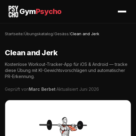
Gym
Psycho
Startseite
/
Übungskatalog
/
Gesäss
/
Clean and Jerk
Clean and Jerk
Kostenlose Workout-Tracker-App für iOS & Android — tracke
diese Übung mit KI-Gewichtsvorschlägen und automatischer
PR-Erkennung.
Geprüft von
Marc Berbet
·
Aktualisiert Juni 2026