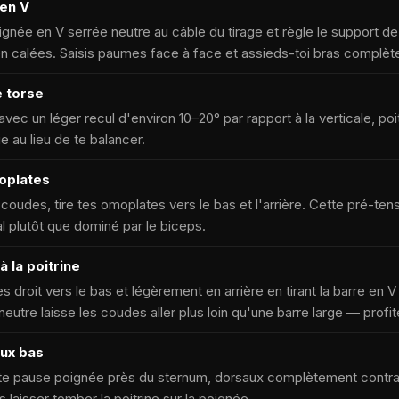
 en V
née en V serrée neutre au câble du tirage et règle le support de
en calées. Saisis paumes face à face et assieds-toi bras complèt
e torse
avec un léger recul d'environ 10–20° par rapport à la verticale, po
ie au lieu de te balancer.
oplates
 coudes, tire tes omoplates vers le bas et l'arrière. Cette pré-tens
al plutôt que dominé par le biceps.
à la poitrine
droit vers le bas et légèrement en arrière en tirant la barre en V 
 neutre laisse les coudes aller plus loin qu'une barre large — profi
aux bas
e pause poignée près du sternum, dorsaux complètement contrac
 laisser tomber la poitrine sur la poignée.