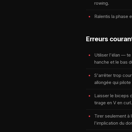
rowing.
Ralentis la phase 
Erreurs couran
Utiliser l'élan — t
hanche et le bas d
S'arrêter trop cou
allongée qui pilote
Laisser le biceps 
tirage en V en curl.
Tirer seulement à 
l'implication du do