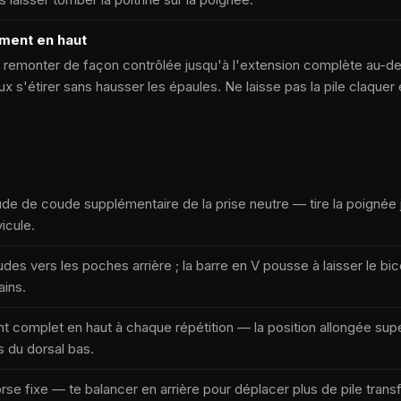
ement en haut
 remonter de façon contrôlée jusqu'à l'extension complète au-de
ux s'étirer sans hausser les épaules. Ne laisse pas la pile claquer 
tude de coude supplémentaire de la prise neutre — tire la poignée
icule.
es vers les poches arrière ; la barre en V pousse à laisser le bice
ains.
nt complet en haut à chaque répétition — la position allongée supé
es du dorsal bas.
rse fixe — te balancer en arrière pour déplacer plus de pile trans