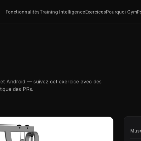
Fonctionnalités
Training Intelligence
Exercices
Pourquoi GymP
 et Android — suivez cet exercice avec des
tique des PRs.
Musc