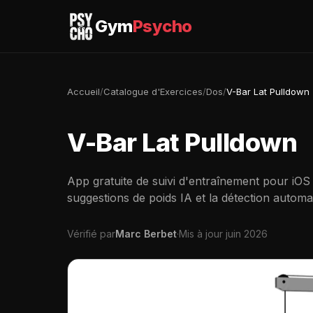
Gym
Psycho
Accueil
/
Catalogue d'Exercices
/
Dos
/
V-Bar Lat Pulldown
V-Bar Lat Pulldown
App gratuite de suivi d'entraînement pour iOS
suggestions de poids IA et la détection automa
Vérifié par
Marc Berbet
·
Mis à jour juin 2026