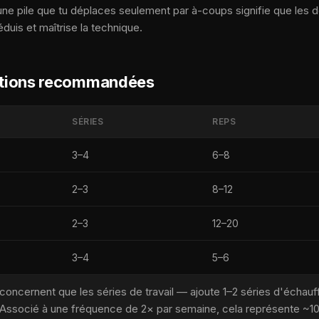
 une pile que tu déplaces seulement par à-coups signifie que les do
duis et maîtrise la technique.
titions recommandées
SÉRIES
REPS
3–4
6–8
2–3
8–12
2–3
12–20
3–4
5–6
concernent que les séries de travail — ajoute 1–2 séries d'échau
 Associé à une fréquence de 2× par semaine, cela représente ~1