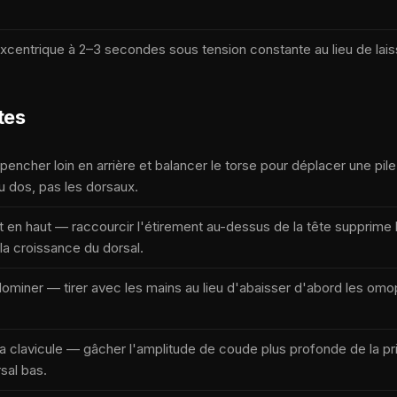
excentrique à 2–3 secondes sous tension constante au lieu de laiss
tes
e pencher loin en arrière et balancer le torse pour déplacer une pile
u dos, pas les dorsaux.
rt en haut — raccourcir l'étirement au-dessus de la tête supprime l
 la croissance du dorsal.
dominer — tirer avec les mains au lieu d'abaisser d'abord les omo
la clavicule — gâcher l'amplitude de coude plus profonde de la pri
rsal bas.