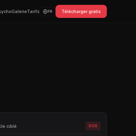
sycho
Galerie
Tarifs
Télécharger gratis
FR
le ciblé
DOS