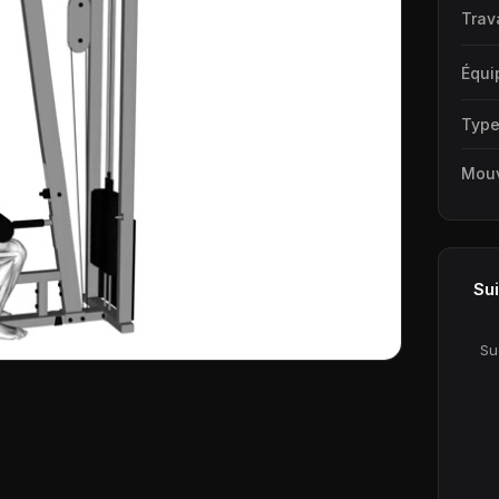
Trav
Équi
Typ
Mou
Sui
Su