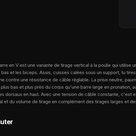
barre en V est une variante de tirage vertical à la poulie qui utilise
x bas et les biceps. Assis, cuisses calées sous un support, tu tir
rine contre une résistance de câble réglable. La prise neutre, pau
lus bas et plus près du corps qu'une barre large en pronation, a
es dorsaux en haut. Avec une tension de câble constante, c'est e
al et du volume de tirage en complément des tirages larges et des
uter