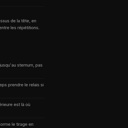
ssus de la tête, en
entre les répétitions.
 jusqu'au sternum, pas
ps prendre le relais si
rieure est là où
forme le tirage en