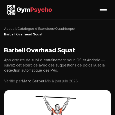
Gym
Psycho
Accueil
/
Catalogue d'Exercices
/
Quadriceps
/
Barbell Overhead Squat
Barbell Overhead Squat
App gratuite de suivi d'entraînement pour iOS et Android —
suivez cet exercice avec des suggestions de poids IA et la
détection automatique des PRs.
Vérifié par
Marc Berbet
·
Mis à jour juin 2026