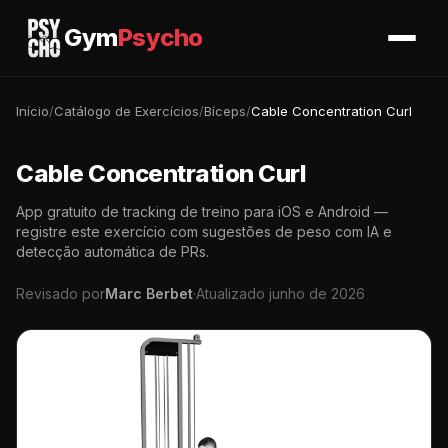
Gym
Psycho
Início
/
Catálogo de Exercícios
/
Bíceps
/
Cable Concentration Curl
Cable Concentration Curl
App gratuito de tracking de treino para iOS e Android —
registre este exercício com sugestões de peso com IA e
detecção automática de PRs.
Revisado por
Marc Berbet
·
Atualizado junho de 2026